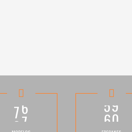
4
5
7
6
6
6
MODELOS
EDECANES