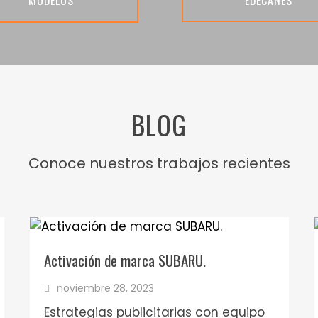
7
7
9
8
0
9
2
BLOG
3
5
Conoce nuestros trabajos recientes
6
8
Activación de marca SUBARU.
0
noviembre 28, 2023
1
Estrategias publicitarias con equipo