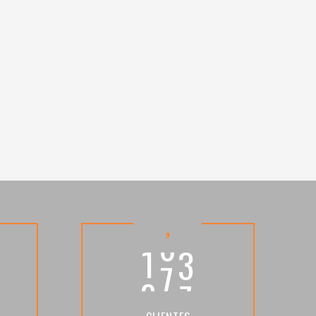
7
3
2
4
6
5
0
6
5
7
9
8
0
3
9
1
8
0
2
2
1
CLIENTES