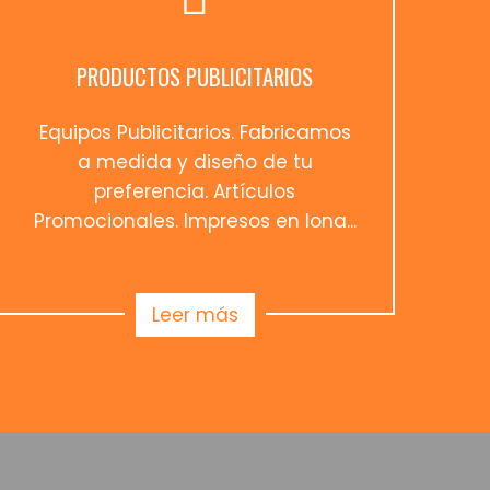
9
PRODUCTOS PUBLICITARIOS
3
Equipos Publicitarios. Fabricamos
8
a medida y diseño de tu
2
preferencia. Artículos
Promocionales. Impresos en lona...
6
1
Leer más
5
9
4